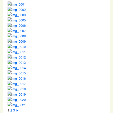
1
2
3
►