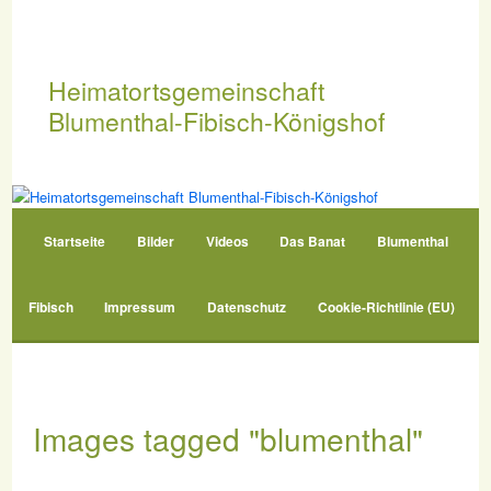
Zum
primären
Inhalt
springen
Heimatortsgemeinschaft
Blumenthal-Fibisch-Königshof
Hauptmenü
Startseite
Bilder
Videos
Das Banat
Blumenthal
Fibisch
Impressum
Datenschutz
Cookie-Richtlinie (EU)
Images tagged "blumenthal"