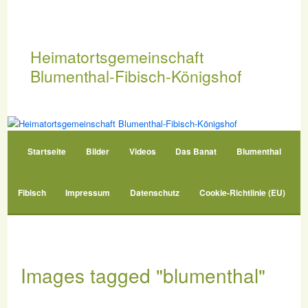
Zum
primären
Inhalt
springen
Heimatortsgemeinschaft
Blumenthal-Fibisch-Königshof
Hauptmenü
Startseite
Bilder
Videos
Das Banat
Blumenthal
Fibisch
Impressum
Datenschutz
Cookie-Richtlinie (EU)
Images tagged "blumenthal"